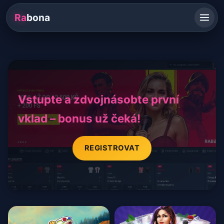
Ra
bona
Vstupte a zdvojnásobte první
vklad – bonus už čeká!
REGISTROVAT