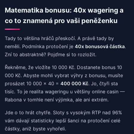
Matematika bonusu: 40x wagering a
co to znamená pro vaši peněženku
Tady to většina hráčů přeskočí. A právě tady by
neměli. Podmínka protočení je
40x bonusová částka
.
Zní to abstraktně? Pojďme si to rozložit.
Řekněme, že vložíte 10 000 Kč. Dostanete bonus 10
000 Kč. Abyste mohli vybrat výhry z bonusu, musíte
prosázet 10 000 × 40 =
400 000 Kč
. Jo, čtyři sta
tisíc. To je realita wageringu u většiny online casin —
Rabona v tomhle není výjimka, ale ani extrém.
Jde o to hrát chytře. Sloty s vysokým RTP nad 96%
vám dávají statisticky lepší šanci na protočení celé
částky, aniž byste vyhořeli.