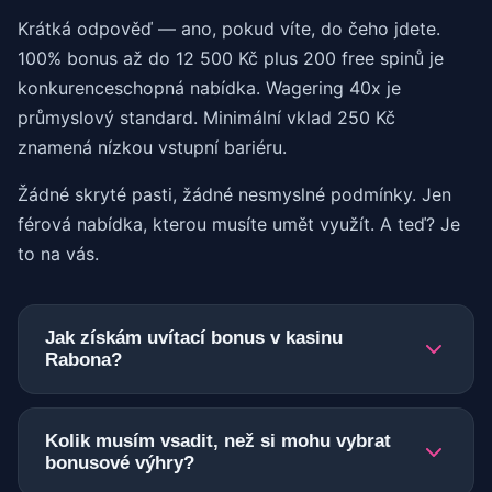
Krátká odpověď — ano, pokud víte, do čeho jdete.
100% bonus až do 12 500 Kč plus 200 free spinů je
konkurenceschopná nabídka. Wagering 40x je
průmyslový standard. Minimální vklad 250 Kč
znamená nízkou vstupní bariéru.
Žádné skryté pasti, žádné nesmyslné podmínky. Jen
férová nabídka, kterou musíte umět využít. A teď? Je
to na vás.
Jak získám uvítací bonus v kasinu
Rabona?
Registrujte se, ověřte e-mail a proveďte první
vklad minimálně 250 Kč. Bonus 100% až do 12
Kolik musím vsadit, než si mohu vybrat
bonusové výhry?
500 Kč se připíše automaticky spolu s 200 free