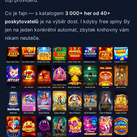
Co je fajn — s katalogem
3 000+ her od 40+
poskytovatelů
je na výběr dost. I kdyby free spiny šly
jen na jeden konkrétní automat, zbytek knihovny vám
nikam neuteče.