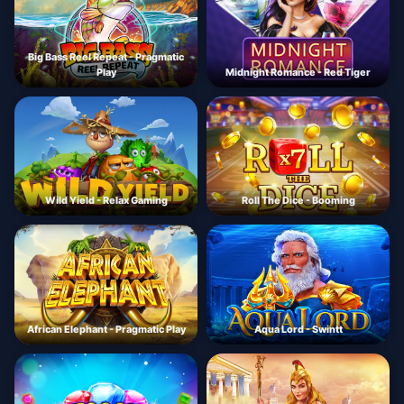
Big Bass Reel Repeat - Pragmatic
Play
Midnight Romance - Red Tiger
Wild Yield - Relax Gaming
Roll The Dice - Booming
African Elephant - Pragmatic Play
Aqua Lord - Swintt