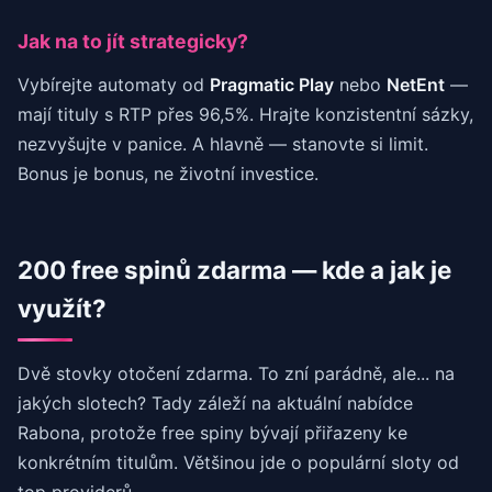
Jak na to jít strategicky?
Vybírejte automaty od
Pragmatic Play
nebo
NetEnt
—
mají tituly s RTP přes 96,5%. Hrajte konzistentní sázky,
nezvyšujte v panice. A hlavně — stanovte si limit.
Bonus je bonus, ne životní investice.
200 free spinů zdarma — kde a jak je
využít?
Dvě stovky otočení zdarma. To zní parádně, ale... na
jakých slotech? Tady záleží na aktuální nabídce
Rabona, protože free spiny bývají přiřazeny ke
konkrétním titulům. Většinou jde o populární sloty od
top providerů.