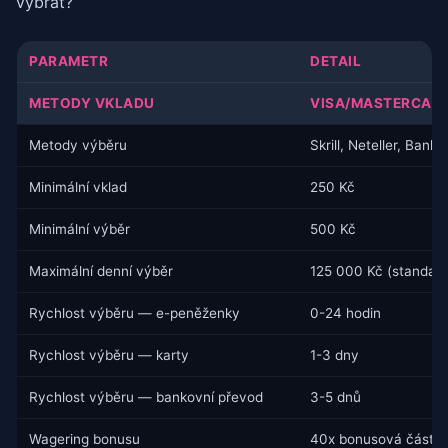
vybrat?
PARAMETR
DETAIL
METODY VKLADU
VISA/MASTERCARD,
Metody výběru
Skrill, Neteller, Bank
Minimální vklad
250 Kč
Minimální výběr
500 Kč
Maximální denní výběr
125 000 Kč (standar
Rychlost výběru — e-peněženky
0-24 hodin
Rychlost výběru — karty
1-3 dny
Rychlost výběru — bankovní převod
3-5 dnů
Wagering bonusu
40x bonusová částk