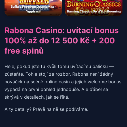
Buffalo Freedom DoubleMax -
Yggdrasil
Burning Classics Go Wild - Booming
Rabona Casino: uvítací bonus
100% až do 12 500 Kč + 200
free spinů
Hele, pokud jste tu kvůli tomu uvítacímu balíčku —
zůstaňte. Tohle stojí za rozbor. Rabona není žádný
nováček na scéně online casin a jejich welcome bonus
vypadá na první pohled jednoduše. Ale ďábel se
skrývá v detailech, jak se říká.
A ty detaily? Právě na ně se podíváme.