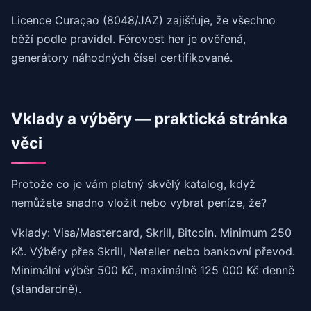
Licence Curaçao (8048/JAZ) zajišťuje, že všechno
běží podle pravidel. Férovost her je ověřená,
generátory náhodných čísel certifikované.
Vklady a výběry — praktická stránka
věci
Protože co je vám platný skvělý katalog, když
nemůžete snadno vložit nebo vybrat peníze, že?
Vklady: Visa/Mastercard, Skrill, Bitcoin. Minimum 250
Kč. Výběry přes Skrill, Neteller nebo bankovní převod.
Minimální výběr 500 Kč, maximálně 125 000 Kč denně
(standardně).