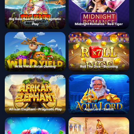
Big Bass Reel Repeat - Pragmatic
Play
Midnight Romance - Red Tiger
Wild Yield - Relax Gaming
Roll The Dice - Booming
African Elephant - Pragmatic Play
Aqua Lord - Swintt