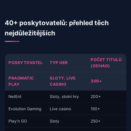
40+ poskytovatelů: přehled těch
nejdůležitějších
POČET TITULŮ
POSKYTOVATEL
TYP HER
(ODHAD)
PRAGMATIC
SLOTY, LIVE
300+
PLAY
CASINO
NetEnt
Sloty, stolní hry
200+
Evolution Gaming
Live casino
150+
Play'n GO
Sloty
250+