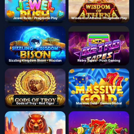
Jewel Rush - Pragmatic Play
Wisdom of Athena - Pragmatic Play
Sizzling Kingdom Bison - Wazdan
Retro Tapes - Push Gaming
Gods of Troy - Red Tiger
Massive Gold - Games Global