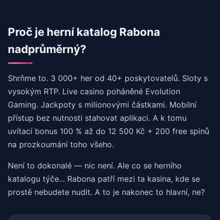
Proč je herní katalog Rabona
nadprůměrný?
Shrňme to. 3 000+ her od 40+ poskytovatelů. Sloty s
vysokým RTP. Live casino poháněné Evolution
Gaming. Jackpoty s milionovými částkami. Mobilní
přístup bez nutnosti stahovat aplikaci. A k tomu
uvítací bonus 100 % až do 12 500 Kč + 200 free spinů
na prozkoumání toho všeho.
Není to dokonalé — nic není. Ale co se herního
katalogu týče... Rabona patří mezi ta kasina, kde se
prostě nebudete nudit. A to je nakonec to hlavní, ne?