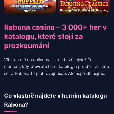
Buffalo Freedom DoubleMax -
Yggdrasil
Burning Classics Go Wild - Booming
Rabona casino – 3 000+ her v
katalogu, které stojí za
prozkoumání
Víte, co mě na online casinech baví nejvíc? Ten
moment, kdy otevřete herní katalog a prostě... ztratíte
se. U Rabona to platí dvojnásob. Ale nepředbíhejme.
Co vlastně najdete v herním katalogu
Rabona?