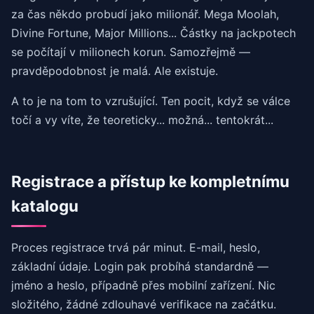
za čas někdo probudí jako milionář. Mega Moolah,
Divine Fortune, Major Millions... Částky na jackpotech
se počítají v milionech korun. Samozřejmě —
pravděpodobnost je malá. Ale existuje.
A to je na tom to vzrušující. Ten pocit, když se válce
točí a vy víte, že teoreticky... možná... tentokrát...
Registrace a přístup ke kompletnímu
katalogu
Proces registrace trvá pár minut. E-mail, heslo,
základní údaje. Login pak probíhá standardně —
jméno a heslo, případně přes mobilní zařízení. Nic
složitého, žádné zdlouhavé verifikace na začátku.