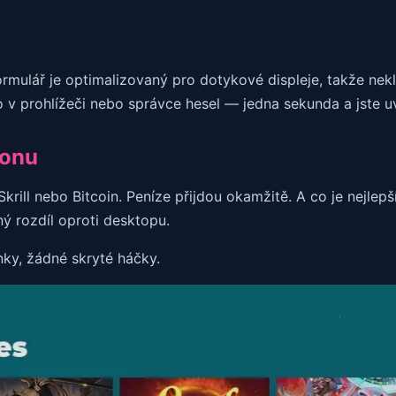
Formulář je optimalizovaný pro dotykové displeje, takže ne
o v prohlížeči nebo správce hesel — jedna sekunda a jste uv
fonu
Skrill nebo Bitcoin. Peníze přijdou okamžitě. A co je nejl
ný rozdíl oproti desktopu.
ky, žádné skryté háčky.