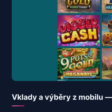
Vklady a výběry z mobilu —