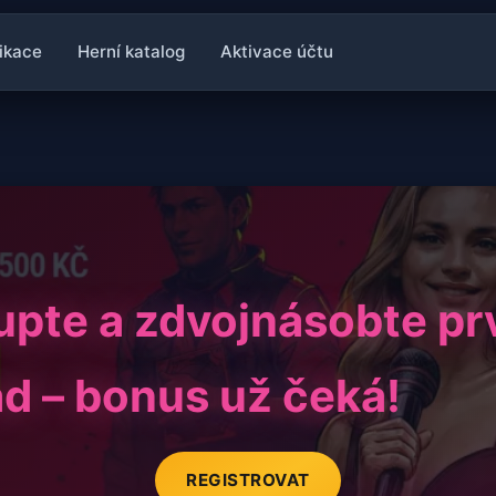
likace
Herní katalog
Aktivace účtu
upte a zdvojnásobte pr
ad – bonus už čeká!
REGISTROVAT