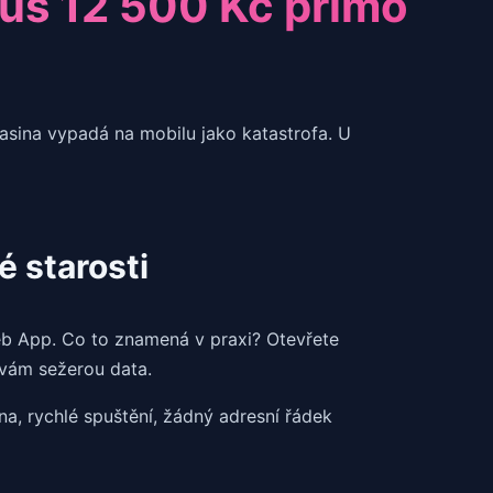
nus 12 500 Kč přímo
kasina vypadá na mobilu jako katastrofa. U
 starosti
eb App. Co to znamená v praxi? Otevřete
 vám sežerou data.
a, rychlé spuštění, žádný adresní řádek