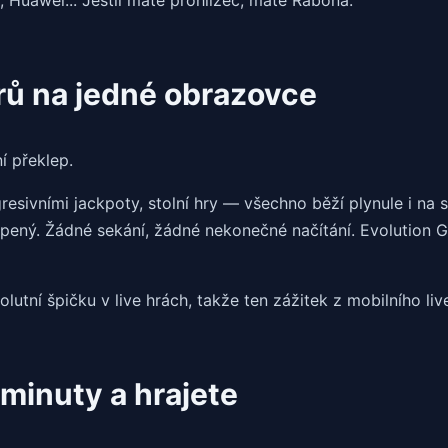
rů na jedné obrazovce
í překlep.
esivními jackpoty, stolní hry — všechno běží plynule i na st
pený. Žádné sekání, žádné nekonečné načítání. Evolution G
lutní špičku v live hrách, takže ten zážitek z mobilního liv
 minuty a hrajete